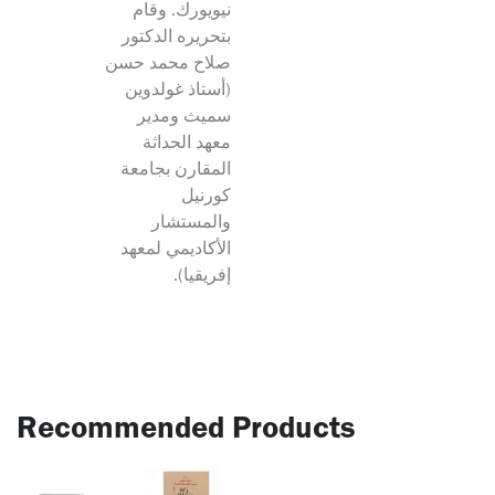
نيويورك. وقام
بتحريره الدكتور
صلاح محمد حسن
(أستاذ غولدوين
سميث ومدير
معهد الحداثة
المقارن بجامعة
كورنيل
والمستشار
الأكاديمي لمعهد
إفريقيا).
Recommended Products