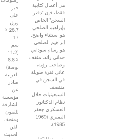
رسومات
هي أعمال كتابية
حبر
فقط، فإن "دفتر
على
السجن" الخاص
ورق
بإبراهيم الصلحي
28.7 ☓
هو استثناء واضح.
17
إبراهيم الصلحي
سم
هو رسام سوداني
(11.2
حداثي رائد، مثقف
☓ 6.6
وصاحب رؤية،
بوصة)
عانى فترة طويلة
العربية
في السجن في
صادر
منتصف
عن
السبعينيات خلال
مؤسسة
نظام الدكتاتور
الشارقة
العسكري جعفر
للفنون
النميري (1969-
ومتحف
1985).
الفن
الحديث