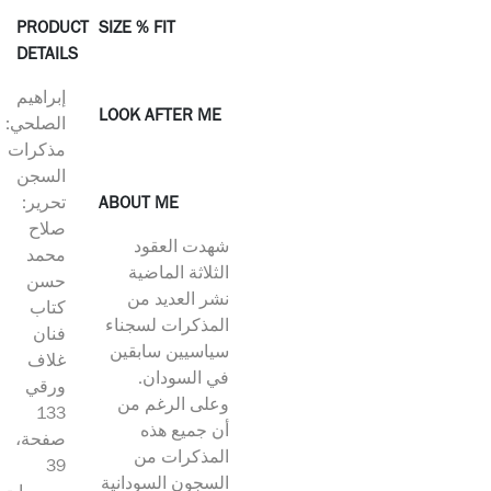
PRODUCT
SIZE % FIT
DETAILS
إبراهيم
LOOK AFTER ME
الصلحي:
مذكرات
السجن
ABOUT ME
تحرير:
صلاح
شهدت العقود
محمد
الثلاثة الماضية
حسن
نشر العديد من
كتاب
المذكرات لسجناء
فنان
سياسيين سابقين
غلاف
في السودان.
ورقي
وعلى الرغم من
133
أن جميع هذه
صفحة،
المذكرات من
39
السجون السودانية